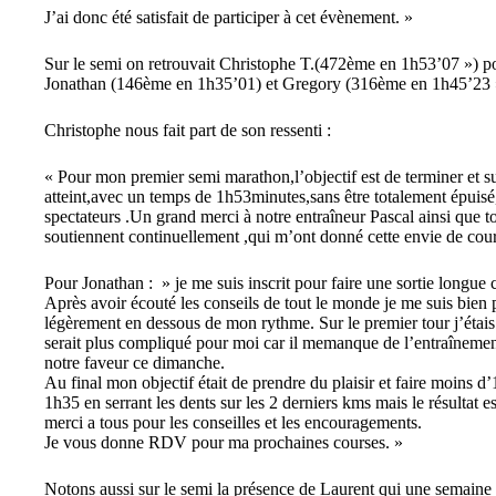
J’ai donc été satisfait de participer à cet évènement. »
Sur le semi on retrouvait Christophe T.(472ème en 1h53’07 ») pour
Jonathan (146ème en 1h35’01) et Gregory (316ème en 1h45’23 
Christophe nous fait part de son ressenti :
« Pour mon premier semi marathon,l’objectif est de terminer et sur
atteint,avec un temps de 1h53minutes,sans être totalement épui
spectateurs .Un grand merci à notre entraîneur Pascal ainsi que 
soutiennent continuellement ,qui m’ont donné cette envie de cour
Pour Jonathan : » je me suis inscrit pour faire une sortie longue c
Après avoir écouté les conseils de tout le monde je me suis bien pl
légèrement en dessous de mon rythme. Sur le premier tour j’étais
serait plus compliqué pour moi car il memanque de l’entraînement
notre faveur ce dimanche.
Au final mon objectif était de prendre du plaisir et faire moins d’
1h35 en serrant les dents sur les 2 derniers kms mais le résultat es
merci a tous pour les conseilles et les encouragements.
Je vous donne RDV pour ma prochaines courses. »
Notons aussi sur le semi la présence de Laurent qui une semaine 