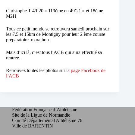
Christophe T 49’20 » 119ème en 49’21 » et 18ème
M2H
Tous ce petit monde se retrouvera samedi prochain sur
les 7,5 et 15km de Montigny pour leur 2 ème course
préparatoire marathon.
Mais d’ici là, c’est tous l’ACB qui aura effectué sa
rentrée.
Retrouvez toutes les photos sur la
page Facebook de
l’ACB
Fédération Française d’Athlétisme
Site de la Ligue de Normandie
Comité Départemental Athlétisme 76
Ville de BARENTIN