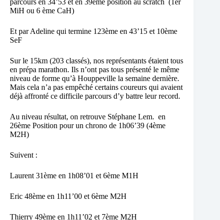
parcours en 34’53 et en 39ème position au scratch (1er
MiH ou 6 ème CaH)
Et par Adeline qui termine 123ème en 43’15 et 10ème
SeF
Sur le 15km (203 classés), nos représentants étaient tous
en prépa marathon. Ils n’ont pas tous présenté le même
niveau de forme qu’à Houppeville la semaine dernière.
Mais cela n’a pas empêché certains coureurs qui avaient
déjà affronté ce difficile parcours d’y battre leur record.
Au niveau résultat, on retrouve Stéphane Lem. en
26ème Position pour un chrono de 1h06’39 (4ème
M2H)
Suivent :
Laurent 31ème en 1h08’01 et 6ème M1H
Eric 48ème en 1h11’00 et 6ème M2H
Thierry 49ème en 1h11’02 et 7ème M2H