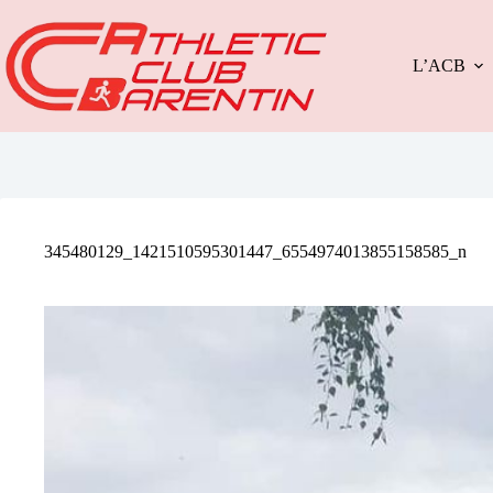
Passer
au
contenu
L’ACB
345480129_1421510595301447_6554974013855158585_n