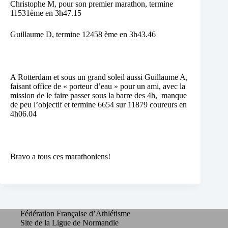
Christophe M, pour son premier marathon, termine
11531ème en 3h47.15
Guillaume D, termine 12458 ème en 3h43.46
A Rotterdam et sous un grand soleil aussi Guillaume A,
faisant office de « porteur d’eau » pour un ami, avec la
mission de le faire passer sous la barre des 4h, manque
de peu l’objectif et termine 6654 sur 11879 coureurs en
4h06.04
Bravo a tous ces marathoniens!
Fédération Française d’Athlétisme
Site de la Ligue de Normandie