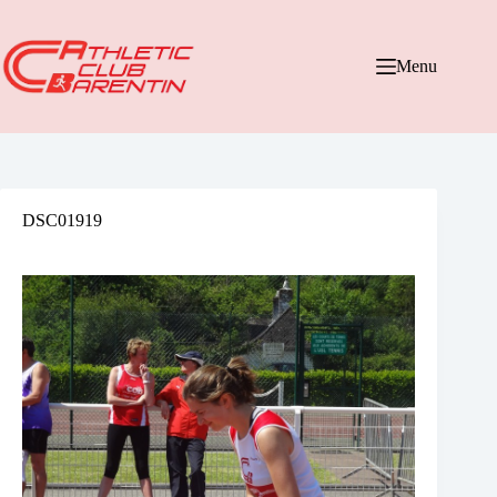
Passer
au
contenu
Menu
DSC01919