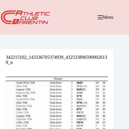
Passer
au
contenu
Menu
342215102_143336705374939_432533896599002613
9_n