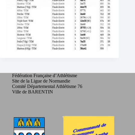
Fédération Française d’Athlétisme
Site de la Ligue de Normandie
Comité Départemental Athlétisme 76
Ville de BARENTIN