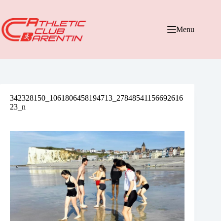
Passer
au
contenu
Menu
342328150_1061806458194713_27848541156692616
23_n