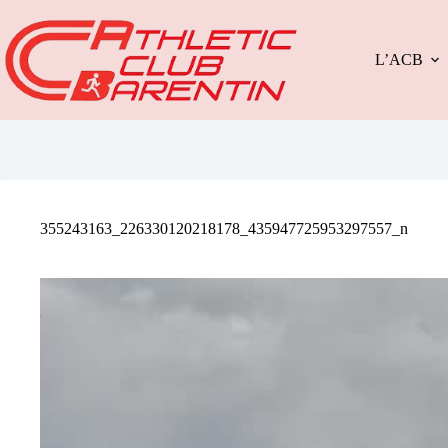
Passer
au
contenu
L’ACB
355243163_226330120218178_435947725953297557_n