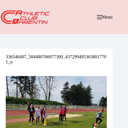
Passer
au
contenu
Menu
336546497_584480766977300_437299495363801770
1_n