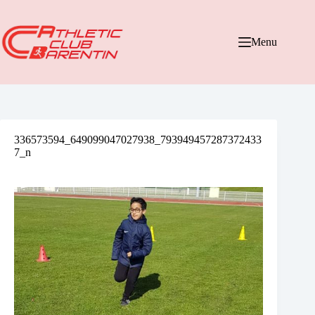
Passer
au
contenu
Menu
336573594_649099047027938_793949457287372433
7_n