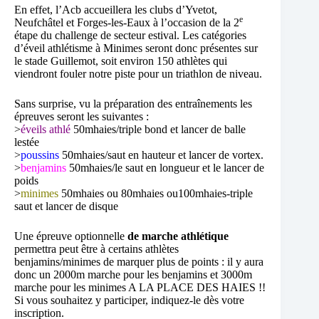
En effet, l’Acb accueillera les clubs d’Yvetot,
e
Neufchâtel et Forges-les-Eaux à l’occasion de la 2
étape du challenge de secteur estival. Les catégories
d’éveil athlétisme à Minimes seront donc présentes sur
le stade Guillemot, soit environ 150 athlètes qui
viendront fouler notre piste pour un triathlon de niveau.
Sans surprise, vu la préparation des entraînements les
épreuves seront les suivantes :
>
éveils athlé
50mhaies/triple bond et lancer de balle
lestée
>
poussins
50mhaies/saut en hauteur et lancer de vortex.
>
benjamins
50mhaies/le saut en longueur et le lancer de
poids
>
minimes
50mhaies ou 80mhaies ou100mhaies-triple
saut et lancer de disque
Une épreuve optionnelle
de marche athlétique
permettra peut être à certains athlètes
benjamins/minimes de marquer plus de points : il y aura
donc un 2000m marche pour les benjamins et 3000m
marche pour les minimes A LA PLACE DES HAIES !!
Si vous souhaitez y participer, indiquez-le dès votre
inscription.