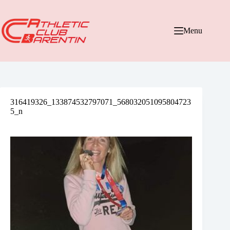
Passer
au
contenu
Menu
316419326_133874532797071_568032051095804723
5_n