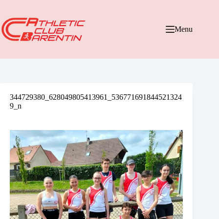
Passer
au
contenu
Menu
344729380_628049805413961_536771691844521324
9_n