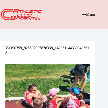
Passer
au
contenu
Menu
351190359_825507925836338_142061144330348661
3_n