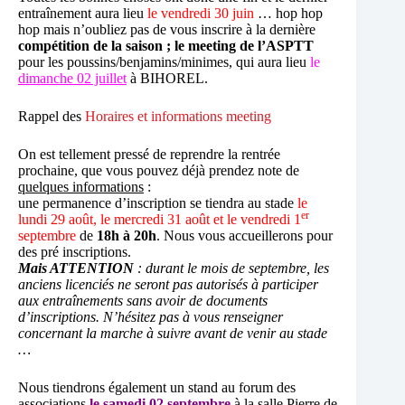
entraînement aura lieu
le vendredi 30 juin
… hop hop
hop mais n’oubliez pas de vous inscrire à la dernière
compétition de la saison ; le meeting de l’ASPTT
pour les poussins/benjamins/minimes, qui aura lieu
le
dimanche 02 juillet
à BIHOREL.
Rappel des
Horaires et informations meeting
On est tellement pressé de reprendre la rentrée
prochaine, que vous pouvez déjà prendez note de
quelques informations
:
une permanence d’inscription se tiendra au stade
le
er
lundi 29 août, le mercredi 31 août et le vendredi 1
septembre
de
18h à 20h
. Nous vous accueillerons pour
des pré inscriptions.
Mais ATTENTION
: durant le mois de septembre, les
anciens licenciés ne seront pas autorisés à participer
aux entraînements sans avoir de documents
d’inscriptions. N’hésitez pas à vous renseigner
concernant la marche à suivre avant de venir au stade
…
Nous tiendrons également un stand au forum des
associations
le
samedi 02 septembre
à la salle Pierre de