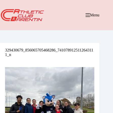
Passer
au
contenu
Menu
329430679_856065705468286_741078912511264311
1_n