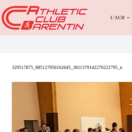
Passer
au
contenu
L’ACB
329517875_885127056162645_3811379142270222795_n