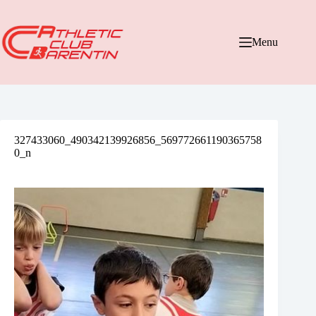
Passer
au
contenu
Menu
327433060_490342139926856_569772661190365758
0_n