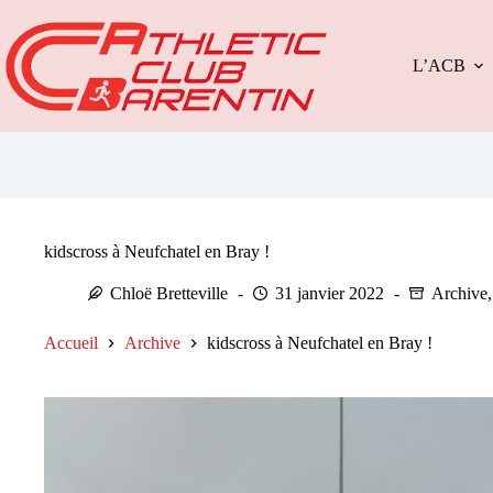
Passer
au
contenu
L’ACB
kidscross à Neufchatel en Bray !
Chloë Bretteville
31 janvier 2022
Archive
Accueil
Archive
kidscross à Neufchatel en Bray !