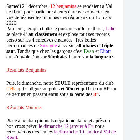
Samedi 21 décembre,
12 benjamins
se rendaient à Val
de Reuil pour participer à leurs épreuves ouvertes en
vue de réaliser les minimas des régionaux du 15 mars
2020.
Pari tenu, rempli et attesté puisque sur le triathlon,
Lalie
e
se place
4
au classemen
t et explose tout ses records
perso sur les 4 épreuves engagées. Très belles
performances de
Suzanne
aussi sur
50mhaies
et
triple
sau
t. Tandis que chez les garçons c’est
Evan
et
Eliott
qui s’envole l’un sur
50mhaies
l’autre sur la
longueur
.
Résultats Benjamins
Puis, le dimanche, notre SEULE représentante du club
Célia
qui s’aligne sur poids et
50m
et qui bat son RP sur
ce dernier en passant enfin sous la barre des
8’’
.
Résultats Minimes
Place aux championnats départementaux, et après un
bon cross prévu
le dimanche 12 janvier à Eu
nous
retrouverons nos jeunes
le dimanche 19 janvier à Val de
Reuil
.