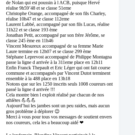
de Nolan qui est poussin à l ACB, puisque Hervé
réalise 9h59’48 et se classe 51eme
Christophe Orange, accompagné de son fils Charley,
réalise 10h47 et se c
lasse 112eme
Laurent Labbé, accompagné par son fils Lucas, réalise
11h22 et se classe 193 ème
Jonathan Petit, accompagné par son frère Jérôme, se
classe 245 ème en 11h46
Vincent Mesureux accompagné de sa femme Marie
Laure termine en 12h07 et se classe 299 ème
Stéphane Leprevost accompagné de Philippe Montagna
passe la ligne d arrivée à la 311eme place en 12h11
Enfin Franck Thepault et Eric Léger qui ont fait course
commune et accompagnés par Vincent Dutot terminent
ensemble à la 488 place en 13h18
Notons que sur les 1250 inscrits seuls 1008 coureurs ont
passé la ligne d arrivée !!!
Cela montre bien l exploit réalisé par chacun de nos
athlètes
💪
💪
💪
Aujourd’hui les jambes sont un peu raides, mais aucun
gros problème à déplorer
😉
Merci à vous pour tous vos messages de soutient envers
nos coureurs, cela les a beaucoup aidé
❤