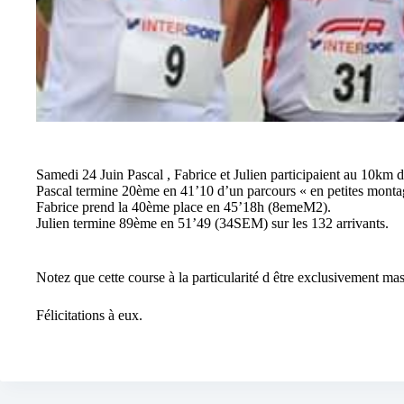
Samedi 24 Juin Pascal , Fabrice et Julien participaient au 10km d
Pascal termine 20ème en 41’10 d’un parcours « en petites monta
Fabrice prend la 40ème place en 45’18h (8emeM2).
Julien termine 89ème en 51’49 (34SEM) sur les 132 arrivants.
Notez que cette course à la particularité d être exclusivement mas
Félicitations à eux.