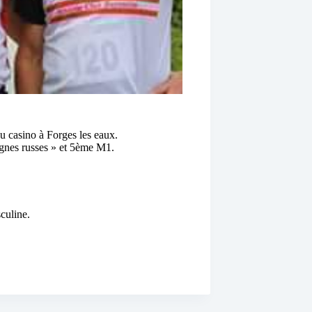
u casino à Forges les eaux.
gnes russes » et 5ème M1.
culine.