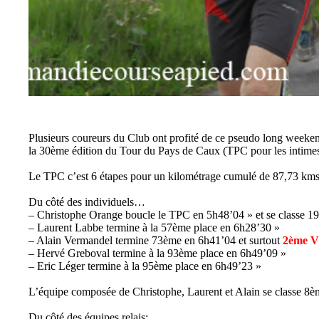
Plusieurs coureurs du Club ont profité de ce pseudo long weekend
la 30ème édition du Tour du Pays de Caux (TPC pour les intimes
Le TPC c’est 6 étapes pour un kilométrage cumulé de 87,73 kms
Du côté des individuels…
– Christophe Orange boucle le TPC en 5h48’04 » et se classe 1
– Laurent Labbe termine à la 57ème place en 6h28’30 »
– Alain Vermandel termine 73ème en 6h41’04 et surtout
2ème V
– Hervé Greboval termine à la 93ème place en 6h49’09 »
– Eric Léger termine à la 95ème place en 6h49’23 »
L’équipe composée de Christophe, Laurent et Alain se classe 8è
Du côté des équipes relais: