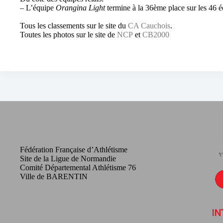
– L’équipe
Orangina Light
termine à la 36ème place sur les 46 é
Tous les classements sur le site du
CA Cauchois
.
Toutes les photos sur le site de
NCP
et
CB2000
Fédération Française d’Athlétisme
Site de la Ligue de Normandie
Comité Départemental Athlétisme 76
Ville de BARENTIN