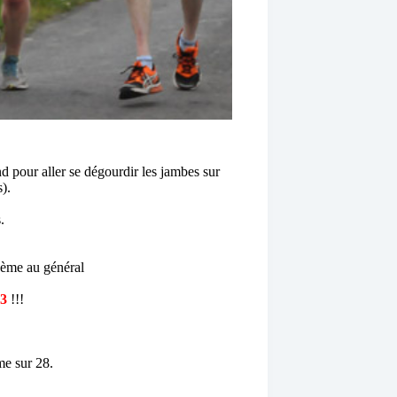
 pour aller se dégourdir les jambes sur
).
.
9ème au général
3
!!!
me sur 28.