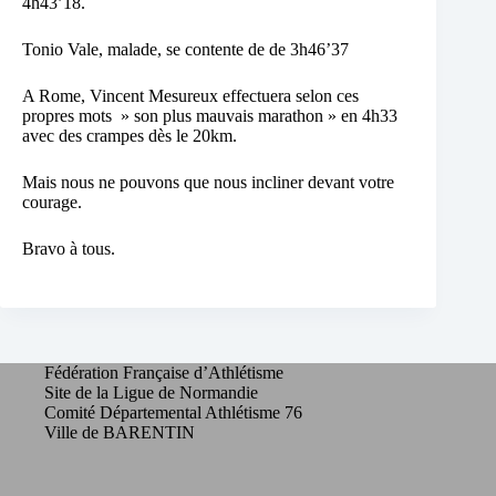
4h43’18.
Tonio Vale, malade, se contente de de 3h46’37
A Rome, Vincent Mesureux effectuera selon ces
propres mots » son plus mauvais marathon » en 4h33
avec des crampes dès le 20km.
Mais nous ne pouvons que nous incliner devant votre
courage.
Bravo à tous.
Fédération Française d’Athlétisme
Site de la Ligue de Normandie
Comité Départemental Athlétisme 76
Ville de BARENTIN