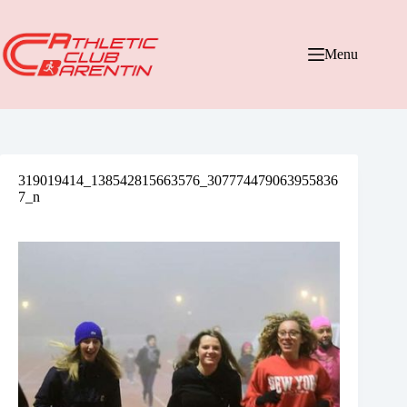
Passer
au
contenu
Menu
319019414_138542815663576_307774479063955836
7_n