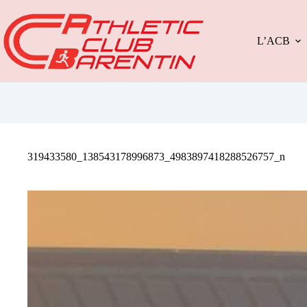
Passer
au
contenu
L’ACB
319433580_138543178996873_4983897418288526757_n