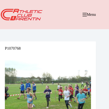
Passer
au
contenu
Menu
P1070768