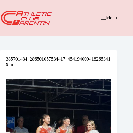
Passer
au
contenu
Menu
385701484_286501057534417_454194009418265341
9_n