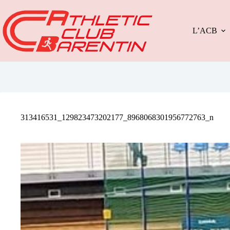
Passer
au
contenu
L’ACB
313416531_129823473202177_8968068301956772763_n