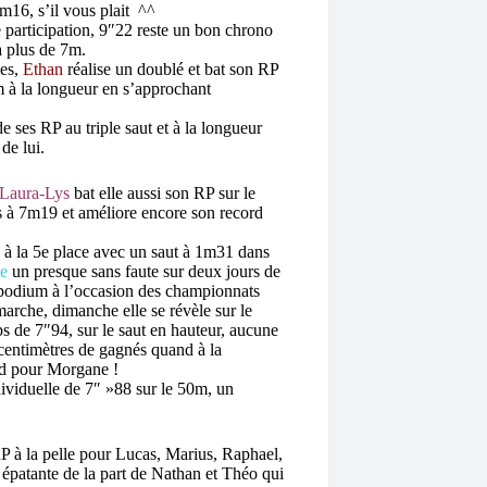
m16, s’il vous plait ^^
 participation, 9″22 reste un bon chrono
à plus de 7m.
ies,
Ethan
réalise un doublé et bat son RP
m à la longueur en s’approchant
e ses RP au triple saut et à la longueur
de lui.
Laura-Lys
bat elle aussi son RP sur le
s à 7m19 et améliore encore son record
 à la 5e place avec un saut à 1m31 dans
e
un presque sans faute sur deux jours de
u podium à l’occasion des championnats
rche, dimanche elle se révèle sur le
s de 7″94, sur le saut en hauteur, aucune
centimètres de gagnés quand à la
nd pour Morgane !
ividuelle de 7″ »88 sur le 50m, un
RP à la pelle pour Lucas, Marius, Raphael,
épatante de la part de Nathan et Théo qui