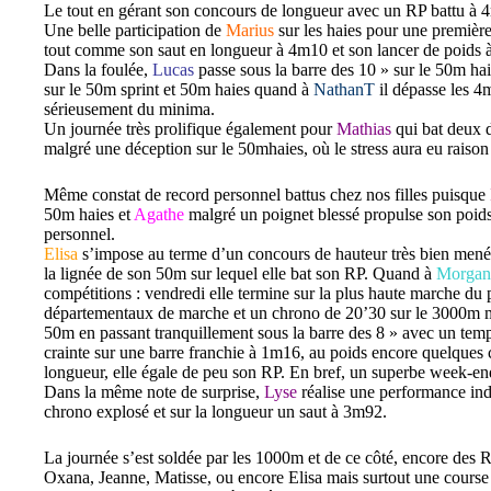
Le tout en gérant son concours de longueur avec un RP battu à 4
Une belle participation de
Marius
sur les haies pour une première
tout comme son saut en longueur à 4m10 et son lancer de poids 
Dans la foulée,
Lucas
passe sous la barre des 10 » sur le 50m ha
sur le 50m sprint et 50m haies quand à
NathanT
il dépasse les 4
sérieusement du minima.
Un journée très prolifique également pour
Mathias
qui bat deux d
malgré une déception sur le 50mhaies, où le stress aura eu raison 
Même constat de record personnel battus chez nos filles puisque
50m haies et
Agathe
malgré un poignet blessé propulse son poid
personnel.
Elisa
s’impose au terme d’un concours de hauteur très bien mené
la lignée de son 50m sur lequel elle bat son RP. Quand à
Morgan
compétitions : vendredi elle termine sur la plus haute marche d
départementaux de marche et un chrono de 20’30 sur le 3000m ma
50m en passant tranquillement sous la barre des 8 » avec un temp
crainte sur une barre franchie à 1m16, au poids encore quelques 
longueur, elle égale de peu son RP. En bref, un superbe week-e
Dans la même note de surprise,
Lyse
réalise une performance ind
chrono explosé et sur la longueur un saut à 3m92.
La journée s’est soldée par les 1000m et de ce côté, encore des 
Oxana, Jeanne, Matisse, ou encore Elisa mais surtout une course 