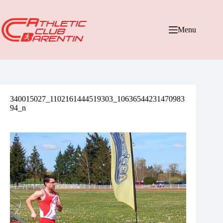
Passer
au
contenu
Menu
340015027_1102161444519303_10636544231470983
94_n