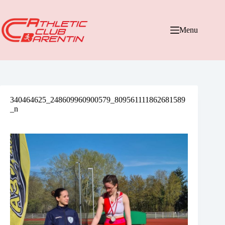
Passer
au
contenu
Menu
340464625_248609960900579_809561111862681589
_n