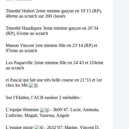
Timothé Hubert 2eme minime garçon en 19’15 (RP),
48eme au scratch sur 200 classés
Timothé Haudiquez 3eme minime garçon en 20’34
(RP), 61eme au scratch
Manon Vincent 1ere minime fille en 23’14 (RP) et
97eme au scratch
Lea Paqueville 2eme minime fille en 24’43 et 110eme
au scratch
et Pascal qui fait une très belle course en 21’53 et 1er
chez les M6
.
Sur l’Ekiden, l’ACB ramène 2 médailles :
L’equipe féminine
– 3h09’47: Lucie, Aminata,
Ludivine, Magali, Vanessa, Angele
L’equipe mixte
– 2h32’07: Marine, Vincent D,