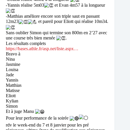
-Yannis réalise 5m03
et Evan 4m57 à la longueur
-Matthias améliore encore son triple saut en passant
12m23
et pareil pour Eliott qui réalise 10m34.
Sans oublier Simon qui termine son 800m en 2’27 avec
une course très bien menée
.
Les résultats complets
https://bases.athle.fr/asp.net/liste.aspx…
Bravo à
Nina
Jasmine
Louisa
Jade
Yannis
Matthias
Matisse
Eliott
Kylian
Simon
Et à juge Manu
Pour leur performance de la soirée
rdv le week-end du 7 et 8 janvier pour les pré