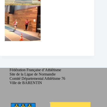
Fédération Française d’Athlétisme
Site de la Ligue de Normandie
Comité Départemental Athlétisme 76
Ville de BARENTIN