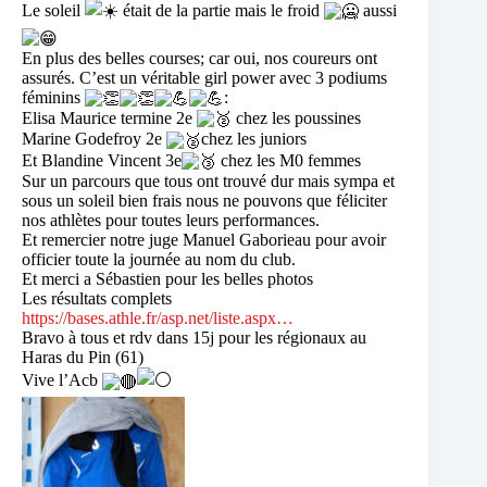
Le soleil
était de la partie mais le froid
aussi
En plus des belles courses; car oui, nos coureurs ont
assurés. C’est un véritable girl power avec 3 podiums
féminins
:
Elisa Maurice termine 2e
chez les poussines
Marine Godefroy 2e
chez les juniors
Et Blandine Vincent 3e
chez les M0 femmes
Sur un parcours que tous ont trouvé dur mais sympa et
sous un soleil bien frais nous ne pouvons que féliciter
nos athlètes pour toutes leurs performances.
Et remercier notre juge Manuel Gaborieau pour avoir
officier toute la journée au nom du club.
Et merci a Sébastien pour les belles photos
Les résultats complets
https://bases.athle.fr/asp.net/liste.aspx…
Bravo à tous et rdv dans 15j pour les régionaux au
Haras du Pin (61)
Vive l’Acb