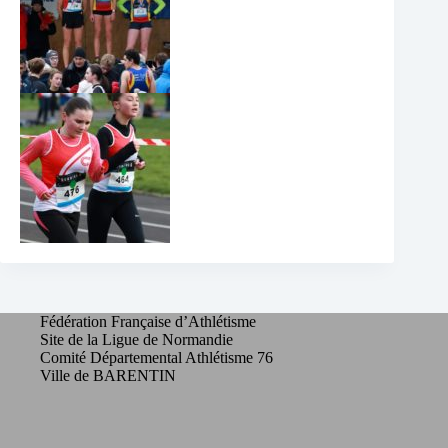
Fédération Française d’Athlétisme
Site de la Ligue de Normandie
Comité Départemental Athlétisme 76
Ville de BARENTIN