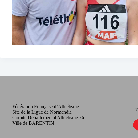
Fédération Française d’Athlétisme
Site de la Ligue de Normandie
Comité Départemental Athlétisme 76
Ville de BARENTIN