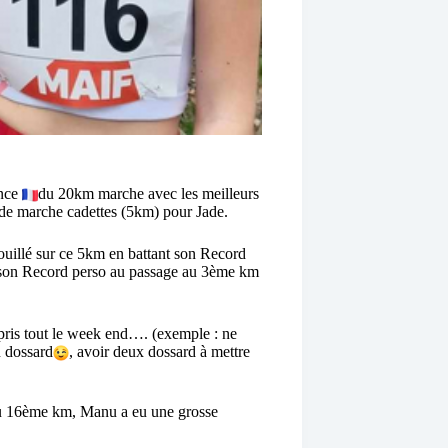
ance
du 20km marche avec les meilleurs
de marche cadettes (5km) pour Jade.
ouillé sur ce 5km en battant son Record
re son Record perso au passage au 3ème km
ppris tout le week end…. (exemple : ne
n dossard
, avoir deux dossard à mettre
 du 16ème km, Manu a eu une grosse