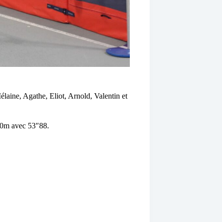
laine, Agathe, Eliot, Arnold, Valentin et
00m avec 53″88.