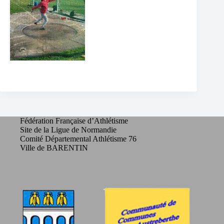
Fédération Française d’Athlétisme
Site de la Ligue de Normandie
Comité Départemental Athlétisme 76
Ville de BARENTIN