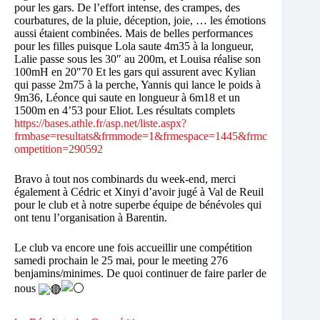
pour les gars. De l’effort intense, des crampes, des
courbatures, de la pluie, déception, joie, … les émotions
aussi étaient combinées. Mais de belles performances
pour les filles puisque Lola saute 4m35 à la longueur,
Lalie passe sous les 30″ au 200m, et Louisa réalise son
100mH en 20″70 Et les gars qui assurent avec Kylian
qui passe 2m75 à la perche, Yannis qui lance le poids à
9m36, Léonce qui saute en longueur à 6m18 et un
1500m en 4’53 pour Eliot. Les résultats complets
https://bases.athle.fr/asp.net/liste.aspx?
frmbase=resultats&frmmode=1&frmespace=1445&frmc
ompetition=290592
Bravo à tout nos combinards du week-end, merci
également à Cédric et Xinyi d’avoir jugé à Val de Reuil
pour le club et à notre superbe équipe de bénévoles qui
ont tenu l’organisation à Barentin.
Le club va encore une fois accueillir une compétition
samedi prochain le 25 mai, pour le meeting 276
benjamins/minimes. De quoi continuer de faire parler de
nous