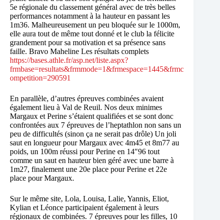
5e régionale du classement général avec de très belles
performances notamment à la hauteur en passant les
1m36. Malheureusement un peu bloquée sur le 1000m,
elle aura tout de même tout donné et le club la félicite
grandement pour sa motivation et sa présence sans
faille. Bravo Maheline Les résultats complets
https://bases.athle.fr/asp.net/liste.aspx?
frmbase=resultats&frmmode=1&frmespace=1445&frmc
ompetition=290591
En parallèle, d’autres épreuves combinées avaient
également lieu à Val de Reuil. Nos deux minimes
Margaux et Perine s’étaient qualifiées et se sont donc
confrontées aux 7 épreuves de l’heptathlon non sans un
peu de difficultés (sinon ça ne serait pas drôle) Un joli
saut en longueur pour Margaux avec 4m45 et 8m77 au
poids, un 100m réussi pour Perine en 14″96 tout
comme un saut en hauteur bien géré avec une barre à
1m27, finalement une 20e place pour Perine et 22e
place pour Margaux.
Sur le même site, Lola, Louisa, Lalie, Yannis, Eliot,
Kylian et Léonce participaient également à leurs
régionaux de combinées. 7 épreuves pour les filles, 10