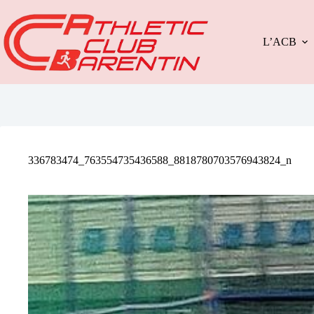
Passer
au
contenu
L’ACB
336783474_763554735436588_8818780703576943824_n