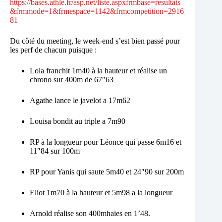
https://bases.athle.fr/asp.net/liste.aspxfrmbase=resultats
&frmmode=1&frmespace=1142&frmcompetition=2916
81
Du côté du meeting, le week-end s’est bien passé pour
les perf de chacun puisque :
Lola franchit 1m40 à la hauteur et réalise un
chrono sur 400m de 67″63
Agathe lance le javelot a 17m62
Louisa bondit au triple a 7m90
RP à la longueur pour Léonce qui passe 6m16 et
11″84 sur 100m
RP pour Yanis qui saute 5m40 et 24″90 sur 200m
Eliot 1m70 à la hauteur et 5m98 a la longueur
Arnold réalise son 400mhaies en 1’48.