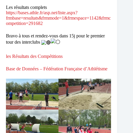
Les résultats complets
https://bases.athle.fr/asp.net/liste.aspx?
frmbase=resultats&frmmode=1&frmespace=1142&frmc
ompetition=291682
Bravo à tous et rendez-vous dans 15j pour le premier
tour des interclubs
les Résultats des Compétitions
Base de Données – Fédération Française d’Athlétisme