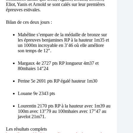
Eliot, Yanis et Arnold se sont calés sur leur premières
épreuves estivales.
Bilan de ces deux jours :
Mahéline s’empare de la médaille de bronze sur
les épreuves benjamines RP à la hauteur 1m35 et
un 1000m incroyable en 3’46 où elle améliore
son temps de 12″.
Margaux 4e 2727 pts RP longueur 4m37 et
80mhaies 14″24
Perine 5e 2691 pts RP égalé hauteur 1m30
Louane 9e 2343 pts
Lourentin 2170 pts RP à la hauteur avec 1m39 au
100m avec 13″79 au 100mhaies avec 17″47 au
javelot 21m71.
Les résultats complets