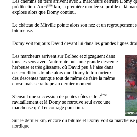
Les chemins en terre arrivent avec 2 marcheurs derrière Domy qu
ème
prédilection. Au 6
km, la première montée se profile et là mar
explose alors que Domy continu.
Le château de Mirville pointe alors son nez et un regroupement 
bitumeuse.
Domy voit toujours David devant lui dans les grandes lignes droi
Les marcheurs arrivent sur Bolbec et zigzaguent dans
tous les sens avec l’autoroute puis une grande descente
herbeuse et très glissante, où David peu à l’aise dans
ces conditions tombe alors que Domy le fou furieux
des descentes manque tout de même de faire la même
chose mais se rattrape au dernier moment.
ème
S’ensuit une succession de petites côtes et le 2
ravitaillement et là Domy se retrouve seul avec une
marcheuse qu’il encourage pour finir.
Sur le dernier km, encore du bitume et Domy voit sa marcheuse p
nordique.