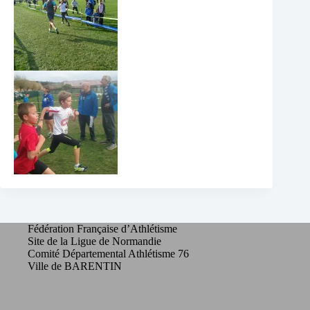
Fédération Française d’Athlétisme
Site de la Ligue de Normandie
Comité Départemental Athlétisme 76
Ville de BARENTIN