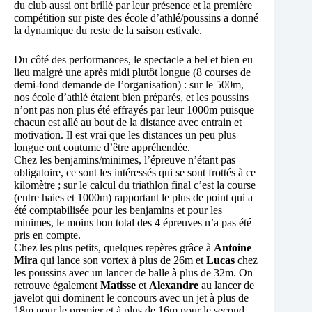
du club aussi ont brillé par leur présence et la première
compétition sur piste des école d’athlé/poussins a donné
la dynamique du reste de la saison estivale.
Du côté des performances, le spectacle a bel et bien eu
lieu malgré une après midi plutôt longue (8 courses de
demi-fond demande de l’organisation) : sur le 500m,
nos école d’athlé étaient bien préparés, et les poussins
n’ont pas non plus été effrayés par leur 1000m puisque
chacun est allé au bout de la distance avec entrain et
motivation. Il est vrai que les distances un peu plus
longue ont coutume d’être appréhendée.
Chez les benjamins/minimes, l’épreuve n’étant pas
obligatoire, ce sont les intéressés qui se sont frottés à ce
kilomètre ; sur le calcul du triathlon final c’est la course
(entre haies et 1000m) rapportant le plus de point qui a
été comptabilisée pour les benjamins et pour les
minimes, le moins bon total des 4 épreuves n’a pas été
pris en compte.
Chez les plus petits, quelques repères grâce à
Antoine
Mira
qui lance son vortex à plus de 26m et
Lucas
chez
les poussins avec un lancer de balle à plus de 32m. On
retrouve également
Matisse
et
Alexandre
au lancer de
javelot qui dominent le concours avec un jet à plus de
18m pour le premier et à plus de 16m pour le second