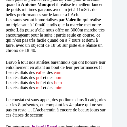
quand à
Antoine
Mouquet
il réalise le meilleur lancer
de poids minimes garçons avec un jet à 11m86 : de
belles performances sur le lancer à l’Acb.
Les sauts seront immortalisés par
Valentin
qui réalise
un triple saut à 10m40 tandis que la marche met notre
petite
Léa
puisqu’elle nous offre un 3000m marche très
encourageant pour la suite ; partie seule en course, ce
qui n’est pas très facile quand on a 7 tours et demi à
faire, avec un objectif de 18’50 sur piste elle réalise un
chrono de 18’40.
Bravo à tout nos athlètes barentinois qui ont honoré leur
entraînement en allant au bout de leur performances !!
Les résultats des
eaf
et des
eam
Les résultats des
pof
et des
pom
Les résultats des
bef
et des
bem
Les résultats des
mif
et des
mim
Le constat est sans appel, des podiums dans 6 catégories
sur les 8 présentes, en comptant les 4e place qui ne sont
pas en reste … L’acbarentin à encore de beaux jours sur
ces étapes de secteur.
On retrouvera
le jeudi 5 mai
nos benjamins/minimes