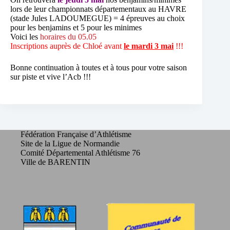
lors de leur championnats départementaux au HAVRE
(stade Jules LADOUMEGUE) = 4 épreuves au choix
pour les benjamins et 5 pour les minimes
Voici les
horaires du 05.05
Inscriptions auprès de Chloé avant
le mardi 3 mai
!!!
Bonne continuation à toutes et à tous pour votre saison
sur piste et vive l’Acb !!!
Fédération Française d’Athlétisme
Site de la Ligue de Normandie
Comité Départemental Athlétisme 76
Ville de BARENTIN