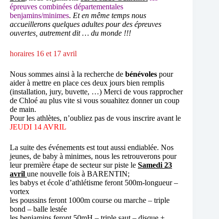
épreuves combinées départementales
benjamins/minimes
.
Et en même temps nous
accueillerons quelques adultes pour des épreuves
ouvertes, autrement dit … du monde !!!
horaires 16 et 17 avril
Nous sommes ainsi à la recherche de
bénévoles
pour
aider à mettre en place ces deux jours bien remplis
(installation, jury, buvette, …) Merci de vous rapprocher
de Chloé au plus vite si vous souahitez donner un coup
de main.
Pour les athlètes, n’oubliez pas de vous inscrire avant le
JEUDI 14 AVRIL
La suite des événements est tout aussi endiablée. Nos
jeunes, de baby à minimes, nous les retrouverons pour
leur première étape de secteur sur piste le
Samedi 23
avril
une nouvelle fois à BARENTIN;
les babys et école d’athlétisme feront 500m-longueur –
vortex
les poussins feront 1000m course ou marche – triple
bond – balle lestée
les benjamins feront 50mH – triple saut – disque +